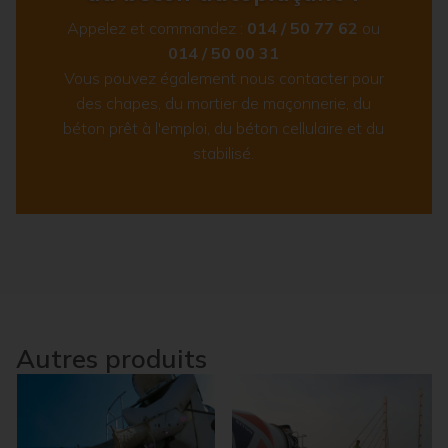
Appelez et commandez :
014 / 50 77 62
ou
014 / 50 00 31
Vous pouvez également nous contacter pour
des chapes, du mortier de maçonnerie, du
béton prêt à l'emploi, du béton cellulaire et du
stabilisé.
Autres produits