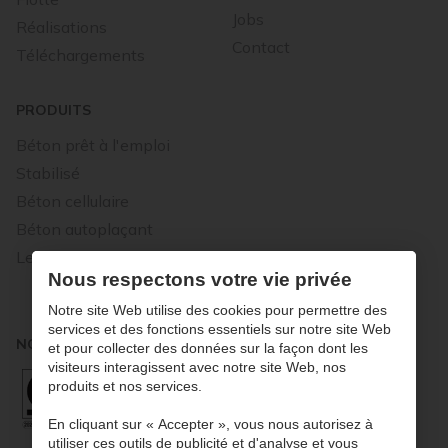
Jobs
Réalisations
Contact
Téléchargements
PRODUITS
Béton prêt à l'emploi
Stabilisé
Béton cellulaire
Béton autoplaçant
Le béton routier
Nous respectons votre vie privée
Notre site Web utilise des cookies pour permettre des
services et des fonctions essentiels sur notre site Web
NOUS SOMMES SYNONYMES DE QUALITÉ
et pour collecter des données sur la façon dont les
visiteurs interagissent avec notre site Web, nos
produits et nos services.
En cliquant sur « Accepter », vous nous autorisez à
utiliser ces outils de publicité et d'analyse et vous